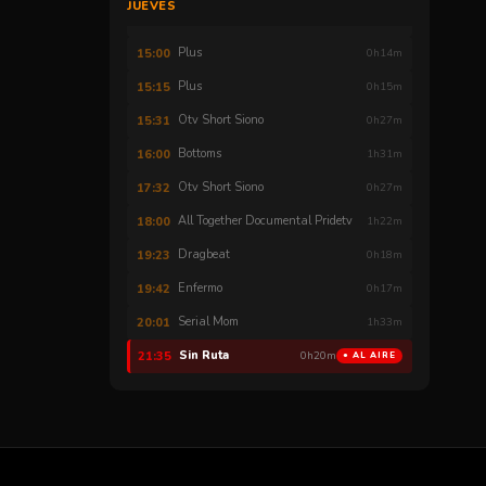
JUEVES
Hnc El Discurso
14:56
0h03m
Plus
15:00
0h14m
Plus
15:15
0h15m
Otv Short Siono
15:31
0h27m
Bottoms
16:00
1h31m
Otv Short Siono
17:32
0h27m
All Together Documental Pridetv
18:00
1h22m
Dragbeat
19:23
0h18m
Enfermo
19:42
0h17m
Serial Mom
20:01
1h33m
Sin Ruta
21:35
0h20m
● AL AIRE
No Binario
21:56
0h03m
Estori Time
22:00
0h10m
Estori Time
22:13
0h10m