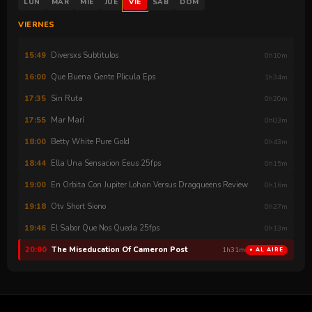
LUN
MAR
MIÉ
JUE
VIE
SÁB
DOM
Somos Mas
15:24
0h12m
VIERNES
Somos Mas
15:37
0h11m
Diversxs Subtitulos
15:49
0h10m
Que Buena Gente Plicula Eps
16:00
1h34m
Sin Ruta
17:35
0h20m
Mar Marí
17:55
0h03m
Betty White Pure Gold
18:00
0h43m
Ella Una Sensacion Eeus 25fps
18:44
0h15m
En Orbita Con Jupiter Lohan Versus Dragqueens Review
19:00
0h16m
Otv Short Siono
19:18
0h27m
El Sabor Que Nos Queda 25fps
19:46
0h13m
The Miseducation Of Cameron Post
20:00
1h31m
● AL AIRE
Sin Ruta
21:34
0h20m
Homo Nova Capítulo Aldea De Ogros
21:55
0h04m